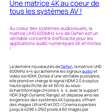
Une matrice 4K au coeur de
tous les systèmes AV !
Au coeur des systèmes audiovisuels, la
matrice UHD 600MHz 4×4 de Gefen est un
véritable concentré d’efficacité pour les
applications audio numériques 4K et mixtes
!
La dernière nouveautés de
Gefen
, la matrice UHD
600MHz 4×4 qui achemine les signaux
audio
et
vidéo via HDMI. Dotée d’une véritable puissance,
elle prend en charge le signal HDMI 2.0 à sa plus
haute spécificité de 4K 60 Hz au sous-
échantillonnage chroma 4: 4: 4, avec le support
HDR (High Dynamic Range), et dépasse ainsi les
exigences des systèmes 4K typiques, offrant
des images Ultra HD et DCI / Cinema superbes
jusqu’à 4096 x 2160 pixels à 60 images par