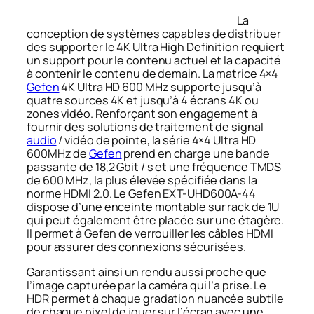
La
conception de systèmes capables de distribuer
des supporter le 4K Ultra High Definition requiert
un support pour le contenu actuel et la capacité
à contenir le contenu de demain. La matrice 4×4
Gefen
4K Ultra HD 600 MHz supporte jusqu’à
quatre sources 4K et jusqu’à 4 écrans 4K ou
zones vidéo. Renforçant son engagement à
fournir des solutions de traitement de signal
audio
/ vidéo de pointe, la série 4×4 Ultra HD
600MHz de
Gefen
prend en charge une bande
passante de 18,2 Gbit / s et une fréquence TMDS
de 600 MHz, la plus élevée spécifiée dans la
norme HDMI 2.0. Le Gefen EXT-UHD600A-44
dispose d’une enceinte montable sur rack de 1U
qui peut également être placée sur une étagère.
Il permet à Gefen de verrouiller les câbles HDMI
pour assurer des connexions sécurisées.
Garantissant ainsi un rendu aussi proche que
l’image capturée par la caméra qui l’a prise. Le
HDR permet à chaque gradation nuancée subtile
de chaque pixel de jouer sur l’écran avec une