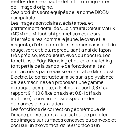
réel les données haute définition manquantes
de l’image d’origine.
Ces produits sont équipés de la norme DICOM
compatible.
Les images sont claires, éclatantes, et
parfaitement détaillées. Le Natural Colour Matrix
(NCM) de Mitsubishi permet aux couleurs
intermédiaires, comme le jaune, le cyan et le
magenta, d’être contrôlées indépendamment du
rouge, vert et bleu, reproduisant ainsi de façon
très précise, les couleurs vives du spectre. Les
fonctions d’Edge Blending et de color matching
font partie de la panoplie de fonctionnalités
embarquées par ce vaisseau amiral de Mitsubishi
Electric. Le constructeur mise sur la polyvalence
de ses machines en proposant une gamme
d’optique complète, allant du rapport 0,8 : 1 au
rapport 9 :1 (0,8 fixe on axis et 0,8-1 off axis
motorisé) couvrant ainsi le spectre des
demandes d’installation.
Les fonctions de correction géométrique de
l’image permettront à l’utilisateur de projeter
des images sur surfaces concaves ou convexe et
ceci sur un axe vertical de 360° grâce a un