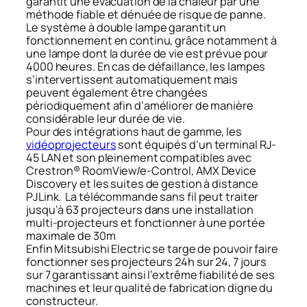
garantit une évacuation de la chaleur par une
méthode fiable et dénuée de risque de panne.
Le système à double lampe garantit un
fonctionnement en continu, grâce notamment à
une lampe dont la durée de vie est prévue pour
4000 heures. En cas de défaillance, les lampes
s’intervertissent automatiquement mais
peuvent également être changées
périodiquement afin d’améliorer de manière
considérable leur durée de vie.
Pour des intégrations haut de gamme, les
vidéoprojecteurs
sont équipés d’un terminal RJ-
45 LAN et son pleinement compatibles avec
Crestron® RoomView/e-Control, AMX Device
Discovery et les suites de gestion à distance
PJLink. La télécommande sans fil peut traiter
jusqu’à 63 projecteurs dans une installation
multi-projecteurs et fonctionner à une portée
maximale de 30m
Enfin Mitsubishi Electric se targe de pouvoir faire
fonctionner ses projecteurs 24h sur 24, 7 jours
sur 7 garantissant ainsi l’extrême fiabilité de ses
machines et leur qualité de fabrication digne du
constructeur.