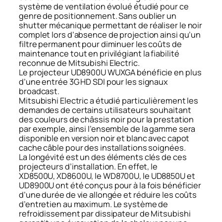
système de ventilation évolué étudié pour ce
genre de positionnement. Sans oublier un
shutter mécanique permettant de réaliser le noir
complet lors d’absence de projection ainsi qu’un
filtre permanent pour diminuer les coûts de
maintenance tout en privilégiant la fiabilité
reconnue de Mitsubishi Electric.
Le projecteur UD8900U WUXGA bénéficie en plus
d’une entrée 3G HD SDI pour les signaux
broadcast.
Mitsubishi Electric a étudié particulièrement les
demandes de certains utilisateurs souhaitant
des couleurs de châssis noir pour la prestation
par exemple, ainsi l’ensemble de la gamme sera
disponible en version noir et blanc avec capot
cache câble pour des installations soignées.
La longévité est un des éléments clés de ces
projecteurs d’installation. En effet, le
XD8500U, XD8600U, le WD8700U, le UD8850U et
UD8900U ont été conçus pour à la fois bénéficier
d’une durée de vie allongée et réduire les coûts
d’entretien au maximum. Le système de
refroidissement par dissipateur de Mitsubishi