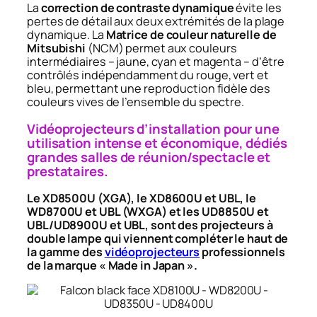
La
correction de contraste dynamique
évite les
pertes de détail aux deux extrémités de la plage
dynamique. La
Matrice de couleur naturelle de
Mitsubishi
(NCM) permet aux couleurs
intermédiaires – jaune, cyan et magenta – d’être
contrôlés indépendamment du rouge, vert et
bleu, permettant une reproduction fidèle des
couleurs vives de l’ensemble du spectre.
Vidéoprojecteurs d’installation pour une
utilisation intense et économique, dédiés
grandes salles de réunion/spectacle et
prestataires.
Le XD8500U (XGA), le XD8600U et UBL, le
WD8700U et UBL (WXGA) et les UD8850U et
UBL/UD8900U et UBL, sont des projecteurs à
double lampe qui viennent compléter le haut de
la gamme des
vidéoprojecteurs
professionnels
de la marque « Made in Japan ».