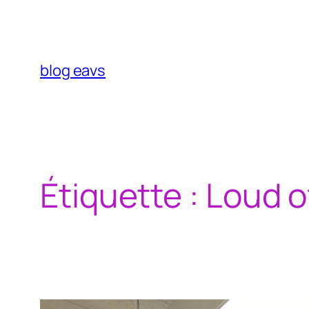
Aller
au
contenu
blog eavs
Étiquette :
Loud o