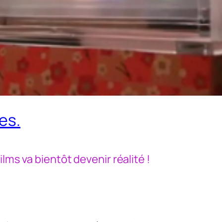
es.
lms va bientôt devenir réalité !