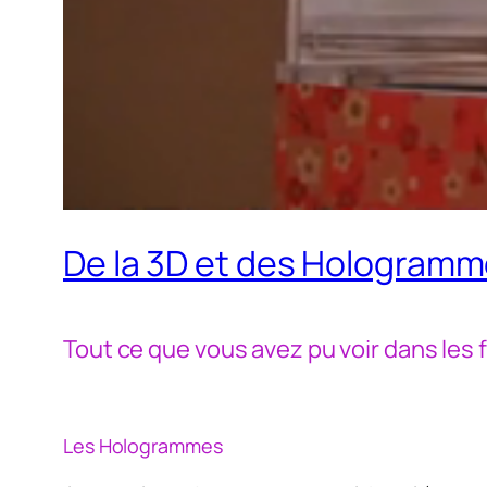
De la 3D et des Hologramm
Tout ce que vous avez pu voir dans les fi
Les Hologrammes