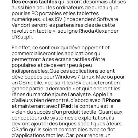
Des écrans tactiles
qui seront désormais utilisés
aussi bien pour les ordinateurs de bureau que
pour les PC portables et les tablettes
numériques. «
Les ISV (Independent Software
Vendor) seront les partenaires clés de cette
révolution tactile
», souligne Rhoda Alexander
d’iSuppli.
En effet, ce sont eux qui développeront et
commercialiseront les applications qui
permettront à ces écrans tactiles d’être
populaires et de devenir peu à peu
indispensables. Que ces applications soient
développées pour Windows 7, Linux, Mac ou pour
un OS mobile, «
ce sont les ISV qui dicteront en
grande partie la demande
» et qui tiendront les
rênes du marché ajoute l’analyste. Apple l’a
d’ailleurs bien démontré, d’abord avec
l’iPhone
et maintenant avec
l’iPad
: le contenu est la
«
clé
» du succès d’un produit tactile. Quant aux
concepteurs de systèmes d’exploitation, ils
devront ajouter des briques spécifiques à leurs
OS afin qu’ils soient compatibles avec ce flot
d’applications tactiles. Car, pour rendre un