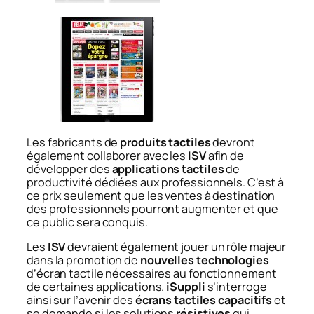
Les fabricants de
produits tactiles
devront
également collaborer avec les
ISV
afin de
développer des
applications tactiles
de
productivité dédiées aux professionnels. C’est à
ce prix seulement que les ventes à destination
des professionnels pourront augmenter et que
ce public sera conquis.
Les
ISV
devraient également jouer un rôle majeur
dans la promotion de
nouvelles technologies
d’écran tactile nécessaires au fonctionnement
de certaines applications.
iSuppli
s’interroge
ainsi sur l’avenir des
écrans tactiles capacitifs
et
se demande si les solutions
résistives
qui,