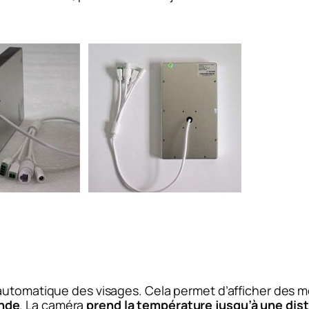
 automatique des visages. Cela permet d’afficher des 
nde
. La caméra
prend la température jusqu’à une dis