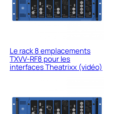
Le rack 8 emplacements
TXVV-RF8 pour les
interfaces Theatrixx (vidéo)