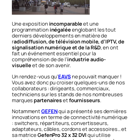
Une exposition
incomparable
et une
programmation
inégalée
englobant les tout
derniers développements en matière de
r
adiodiffusion, de télévision mobile, d’IPTV, de
signalisation numérique et de la R&D
, en ont
fait un événement essentiel pour la
compréhension de de l’
industrie audio-
visuelle
et de son avenir.
Un rendez-vous qu’
EAVS
ne pouvait manquer !
Vous avez donc pu croiser quelques-uns de nos
collaborateurs : dirigeants, commerciaux,
techniciens sur les stands de nos nombreuses
marques
partenaires
et
fournisseurs
.
Notamment
GEFEN
qui a présenté ses dernières
innovations en terme de connectivité numérique
: switchers, répartiteurs, convertisseurs,
adaptateurs, câbles, cordons et accessoires… et
sa matrice
GefenPro 32 x 32 DVI
qui utilise