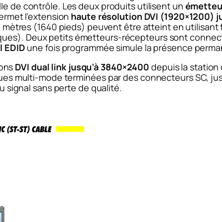
lle
de contrôle.
Les deux produits utilisent un
émetteur
 permet l’extension
haute résolution DVI (1920×1200)
j
 mètres (1640 pieds) peuvent être atteint en utilisant
ques).
Deux petits émetteurs-récepteurs sont connectés
l EDID
une fois programmée simule la présence permane
ions
DVI dual link jusqu’à 3840×2400
depuis la station
tiques multi-mode terminées par des connecteurs SC, j
du signal sans perte de qualité.