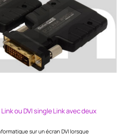
 Link ou DVI single Link avec deux
nformatique sur un écran DVI lorsque