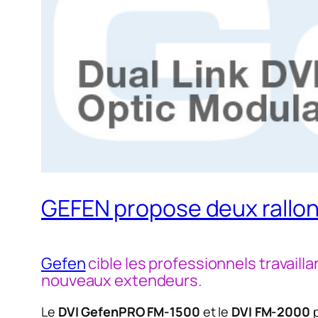
GEFEN propose deux rallon
Gefen
cible les professionnels travaill
nouveaux extendeurs.
Le
DVI GefenPRO FM-1500
et le
DVI FM-2000
p