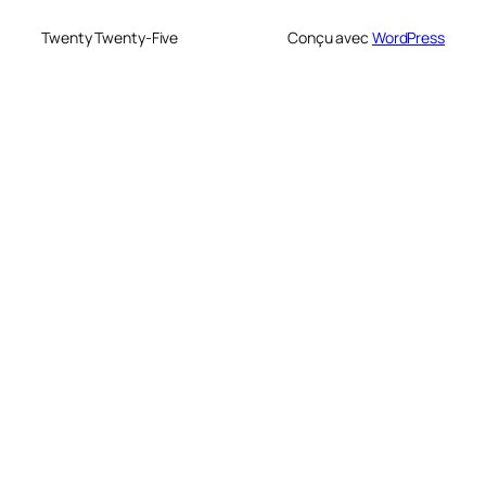
Twenty Twenty-Five
Conçu avec
WordPress