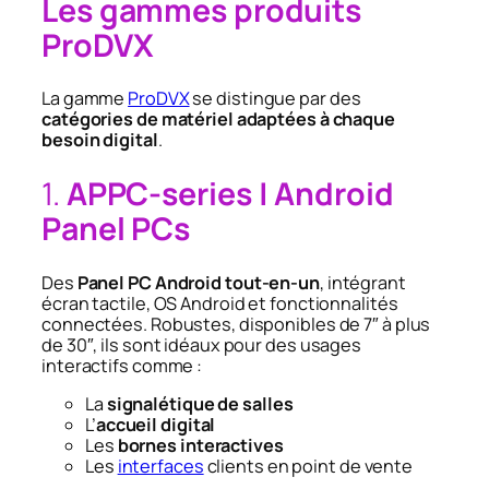
Les gammes produits
ProDVX
La gamme
ProDVX
se distingue par des
catégories de matériel adaptées à chaque
besoin digital
.
1.
APPC-series | Android
Panel PCs
Des
Panel PC Android tout-en-un
, intégrant
écran tactile, OS Android et fonctionnalités
connectées. Robustes, disponibles de 7″ à plus
de 30″, ils sont idéaux pour des usages
interactifs comme :
La
signalétique de salles
L’
accueil digital
Les
bornes interactives
Les
interfaces
clients en point de vente