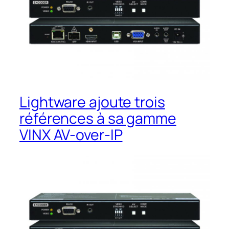
Lightware ajoute trois
références à sa gamme
VINX AV-over-IP