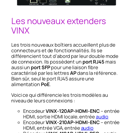
Les nouveaux extenders
VINX
Les trois nouveaux boîtiers accueillent plus de
connecteurs et de fonctionnalités. Ils se
différencient tout d’abord par leur double mode
de connexion. Ils possèdent un
port RJ45
mais
aussi un
port SFP
pour une liaison fibre
caractérisé par les lettres
AP
dans la référence.
Bien sûr, seul le port RJ45 assure une
alimentation
PoE
.
Voici ce qui différencie les trois modèles au
niveau de leurs connexions :
Encodeur
VINX-120AP-HDMI-ENC
– entrée
HDMI, sortie HDMI locale, entrée
audio
Encodeur
VINX-210AP-HDMI-ENC
– entrée
HDMI, entrée VGA, entrée
audio