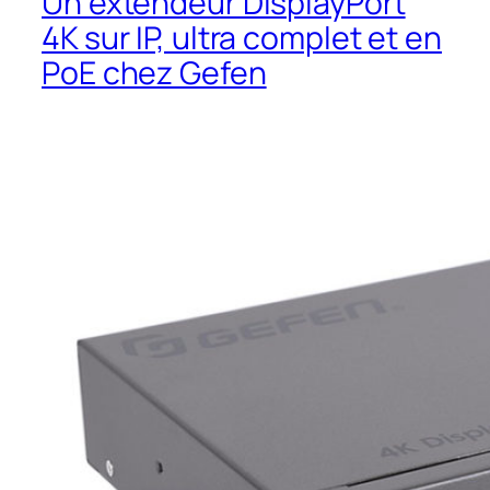
Un extendeur DisplayPort
4K sur IP, ultra complet et en
PoE chez Gefen