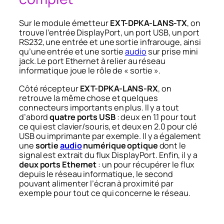
Sur le module émetteur
EXT-DPKA-LANS-TX
, on
trouve l’entrée DisplayPort, un port USB, un port
RS232, une entrée et une sortie infrarouge, ainsi
qu’une entrée et une sortie
audio
sur prise mini
jack. Le port Ethernet à relier au réseau
informatique joue le rôle de « sortie ».
Côté récepteur
EXT-DPKA-LANS-RX
, on
retrouve la même chose et quelques
connecteurs importants en plus. Il y a tout
d’abord
quatre ports USB
: deux en 1.1 pour tout
ce qui est clavier/souris, et deux en 2.0 pour clé
USB ou imprimante par exemple. Il y a également
une
sortie
audio
numérique optique
dont le
signal est extrait du flux DisplayPort. Enfin, il y a
deux ports Ethernet
: un pour récupérer le flux
depuis le réseau informatique, le second
pouvant alimenter l’écran à proximité par
exemple pour tout ce qui concerne le réseau.