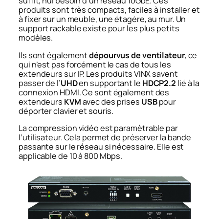
suffit, nul besoin d’un réseau 10GbE. Ces
produits sont très compacts, faciles à installer et
à fixer sur un meuble, une étagère, au mur. Un
support rackable existe pour les plus petits
modèles.
Ils sont également
dépourvus de ventilateur
, ce
qui n’est pas forcément le cas de tous les
extendeurs sur IP. Les produits VINX savent
passer de l’
UHD
en supportant le
HDCP2.2
lié à la
connexion HDMI. Ce sont également des
extendeurs
KVM
avec des prises
USB
pour
déporter clavier et souris.
La compression vidéo est paramètrable par
l’utilisateur. Cela permet de préserver la bande
passante sur le réseau si nécessaire. Elle est
applicable de 10 à 800 Mbps.