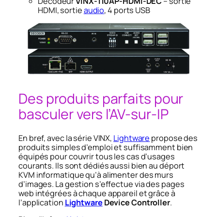
Décodeur
VINX-110AP-HDMI-DEC
– sortie
HDMI, sortie
audio
, 4 ports USB
Des produits parfaits pour
basculer vers l’AV-sur-IP
En bref, avec la série VINX,
Lightware
propose des
produits simples d’emploi et suffisamment bien
équipés pour couvrir tous les cas d’usages
courants. Ils sont dédiés aussi bien au déport
KVM informatique qu’à alimenter des murs
d’images. La gestion s’effectue via des pages
web intégrées à chaque appareil et grâce à
l’application
Lightware
Device Controller
.