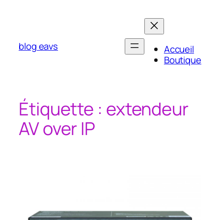
Aller
au
contenu
blog eavs
Accueil
Boutique
Étiquette :
extendeur
AV over IP