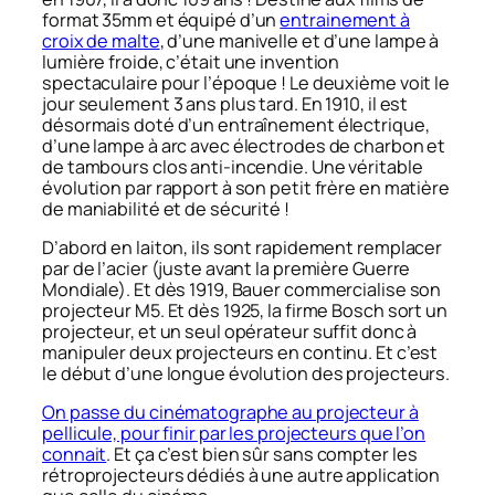
format 35mm et équipé d’un
entrainement à
croix de malte
, d’une manivelle et d’une lampe à
lumière froide, c’était une invention
spectaculaire pour l’époque ! Le deuxième voit le
jour seulement 3 ans plus tard. En 1910, il est
désormais doté d’un entraînement électrique,
d’une lampe à arc avec électrodes de charbon et
de tambours clos anti-incendie. Une véritable
évolution par rapport à son petit frère en matière
de maniabilité et de sécurité !
D’abord en laiton, ils sont rapidement remplacer
par de l’acier (juste avant la première Guerre
Mondiale). Et dès 1919, Bauer commercialise son
projecteur M5. Et dès 1925, la firme Bosch sort un
projecteur, et un seul opérateur suffit donc à
manipuler deux projecteurs en continu. Et c’est
le début d’une longue évolution des projecteurs.
On passe du cinématographe au projecteur à
pellicule, pour finir par les projecteurs que l’on
connait
. Et ça c’est bien sûr sans compter les
rétroprojecteurs dédiés à une autre application