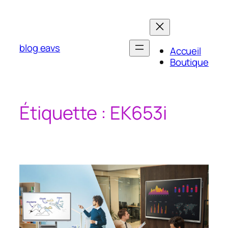
Aller
au
contenu
blog eavs
Accueil
Boutique
Étiquette :
EK653i