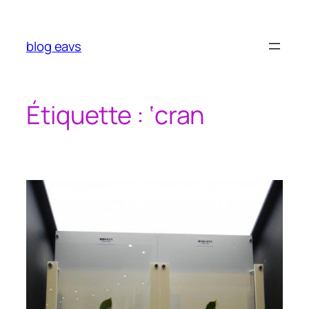
Aller
au
contenu
blog eavs
Étiquette :
‘cran