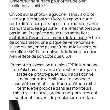
lumière sur sa surface pour offrir une bien
meilleure visibilité !
On voit sur la photo « à gauche : sans / à droite :
avec » que le substrat (à droite) apporte une
nette différence par rapport à la plaque de verre
standard située à gauche : il ne réfléchit presque
pas la lumière grâce à
deux films antireflets
installés à l’avant et à l’arrière de la plaque
. A titre
de comparaison, une plaque de verre normale
laisse en moyenne passer 92% de la lumière, et
en reflète 8%. L’alternative de la firme japonaise
n’en reflète de son côté que 0,5%.
Présenté à l’occasion du salon FPD International
de Yokohama, ce verre n’en est encore qu’au
stade de prototype, et NEG n’a pas donné
beaucoup de détail sur la technologie
concrètement utilisée. Reste qu’il pourrait, à
terme, être proposé dans les moniteurs,
tablettes et autres ordinateurs portables qui
souffrent souvent de problèmes de reflets.