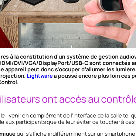
res à la constitution d’un système de gestion audio
s HDMI/DVI/VGA/DisplayPort/USB-C sont connectés au 
ppareil peut donc s’occuper d’allumer les lumières, 
projection.
Lightware
a poussé encore plus loin ces p
ontrol.
ilisateurs ont accès au contrôle
e : venir en complément de l’interface de la salle tel qu
e aux participants que de leur éviter de toucher à ces
amique
qui s’affiche indifféremment sur un smartphone,