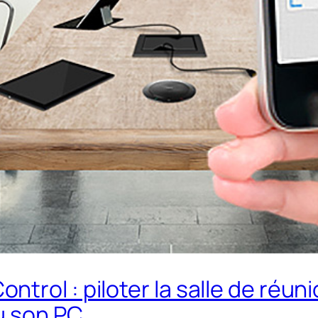
trol : piloter la salle de réun
u son PC