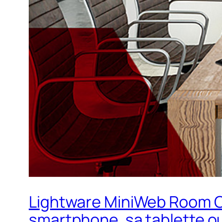
Lightware MiniWeb Room Con
smartphone, sa tablette o