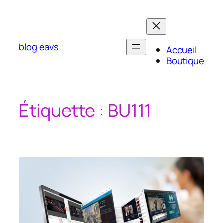
Aller
au
contenu
blog eavs
Accueil
Boutique
Étiquette :
BU111