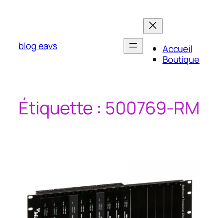
Aller
au
contenu
blog eavs
Accueil
Boutique
Étiquette :
500769-RM