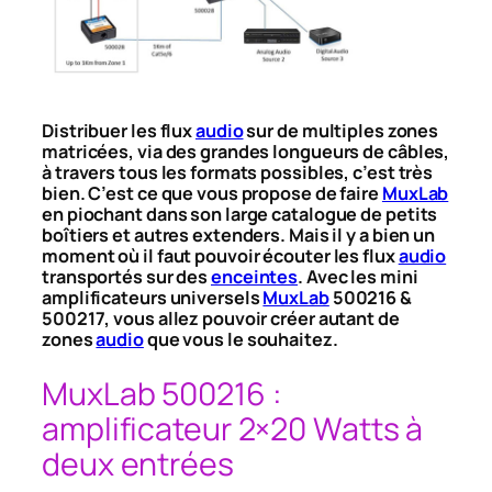
Distribuer les flux
audio
sur de multiples zones
matricées, via des grandes longueurs de câbles,
à travers tous les formats possibles, c’est très
bien. C’est ce que vous propose de faire
MuxLab
en piochant dans son large catalogue de petits
boîtiers et autres extenders. Mais il y a bien un
moment où il faut pouvoir écouter les flux
audio
transportés sur des
enceintes
. Avec les mini
amplificateurs universels
MuxLab
500216 &
500217, vous allez pouvoir créer autant de
zones
audio
que vous le souhaitez.
MuxLab 500216 :
amplificateur 2×20 Watts à
deux entrées