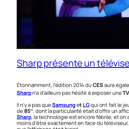
Sharp présente un télévise
Étonnamment,
l’édition 2014 du
CES
aura égale
Sharp
n’a d’ailleurs pas hésité à exposer
une
TV
Il n’y a pas que
Samsung
e
t
LG
qui ont fait le je
de
85″
, dont la particularité était d’offrir un af
Sharp
, la technologie est encore fébrile, et on
moins d’être exactement en face du téléviseur, il