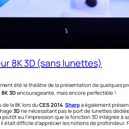
ur 8K 3D (sans lunettes)
ment été le théâtre de la présentation de
quelques pr
 8K 3D
encourageante, mais encore perfectible !
u de la 8K lors du
CES 2014
.
Sharp
a également présenté
fichage
3D
ne nécessitant pas le port de lunettes dédi
 a plutôt eu l’impression que la fonction 3D intégrée à
 était difficile d’apprécier les notions de profondeur. P