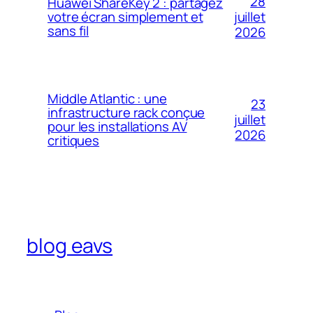
28
Huawei ShareKey 2 : partagez
votre écran simplement et
juillet
sans fil
2026
Middle Atlantic : une
23
infrastructure rack conçue
juillet
pour les installations AV
2026
critiques
blog eavs