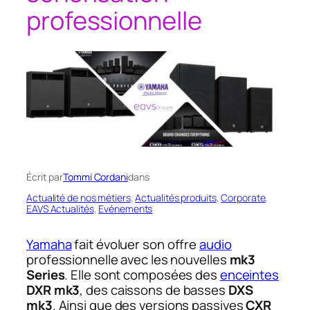
professionnelle
Écrit par
Tommi Cordani
dans
Actualité de nos métiers
, 
Actualités produits
, 
Corporate
, 
EAVS Actualités
, 
Evénements
Yamaha
fait évoluer son offre
audio
professionnelle avec les nouvelles
mk3
Series
. Elle sont composées des
enceintes
DXR mk3
, des caissons de basses
DXS
mk3
. Ainsi que des versions passives
CXR