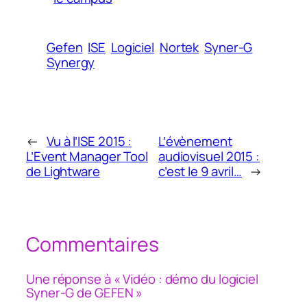
Gefen
ISE
Logiciel
Nortek
Syner-G
Synergy
←
Vu à l’ISE 2015 :
L’évènement
L’Event Manager Tool
audiovisuel 2015 :
de Lightware
c’est le 9 avril…
→
Commentaires
Une réponse à « Vidéo : démo du logiciel
Syner-G de GEFEN »