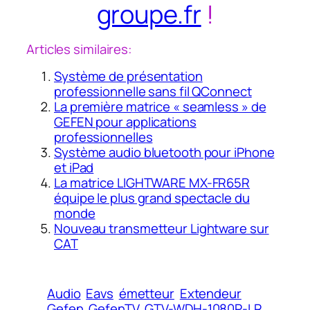
groupe.fr
!
Articles similaires:
Système de présentation
professionnelle sans fil QConnect
La première matrice « seamless » de
GEFEN pour applications
professionnelles
Système audio bluetooth pour iPhone
et iPad
La matrice LIGHTWARE MX-FR65R
équipe le plus grand spectacle du
monde
Nouveau transmetteur Lightware sur
CAT
Audio
Eavs
émetteur
Extendeur
Gefen
GefenTV
GTV-WDH-1080P-LR