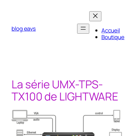
Aller
au
contenu
blog eavs
Accueil
Boutique
La série UMX-TPS-
TX100 de LIGHTWARE