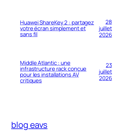
28
Huawei ShareKey 2 : partagez
votre écran simplement et
juillet
sans fil
2026
Middle Atlantic : une
23
infrastructure rack conçue
juillet
pour les installations AV
2026
critiques
blog eavs