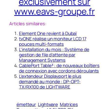
exclusivement sur
www.eavs-groupe.fr
Articles similaires:
Element One revient à Dubaï
tvONE réalise un moniteur LCD 17
pouces multi-formats
L’installation du mois : Système de
gestion de file d’attente par
Management Systems
CablePort Table³ : de nouveaux boîtiers
de connexion avec cordons déroulants
L’extendeur Displayport le plus
demandé au monde : DP-OPT-
TX/RX100 de LIGHTWARE
émetteur
Lightware
Matrices