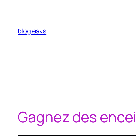
Aller
au
contenu
blog eavs
Gagnez des encei