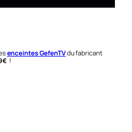
bes
enceintes GefenTV
du fabricant
9€
!