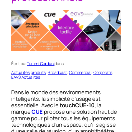
Écrit par
Tommi Cordani
dans
Actualités produits
, 
Broadcast
, 
Commercial
, 
Corporate
, 
EAVS Actualités
Dans le monde des environnements
intelligents, la simplicité d’usage est
essentielle. Avec le
touchCUE‑10
, la
marque
CUE
propose une solution haut de
gamme pour piloter tous les équipements
technologiques d’un espace, qu’il s’agisse
d’une salle de réunion, d’un amphithéâtre,