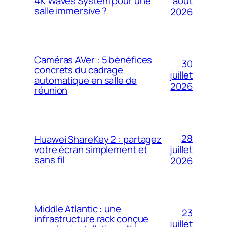
4K Waves System pour une
août
salle immersive ?
2026
Caméras AVer : 5 bénéfices
30
concrets du cadrage
juillet
automatique en salle de
2026
réunion
28
Huawei ShareKey 2 : partagez
votre écran simplement et
juillet
sans fil
2026
Middle Atlantic : une
23
infrastructure rack conçue
juillet