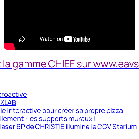
 la gamme CHIEF sur www.eavs
roactive
UXLAB
le interactive pour créer sa propre pizza
ilement : les supports muraux !
aser 6P de CHRISTIE illumine le CGV Starium