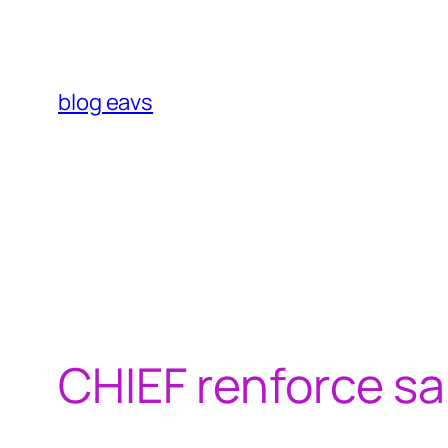
Aller
au
contenu
blog eavs
CHIEF renforce sa