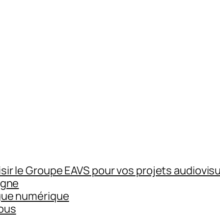
sir le Groupe EAVS pour vos projets audiovisu
igne
gue numérique
ous