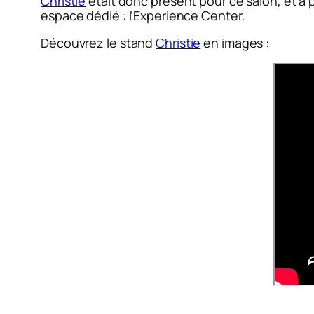
Christie
était donc présent pour ce salon, et a 
espace dédié : l’Experience Center.
Découvrez le stand
Christie
en images :