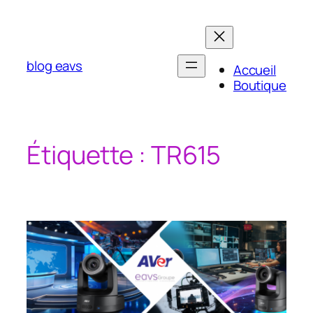
Aller
au
contenu
blog eavs
Accueil
Boutique
Étiquette :
TR615