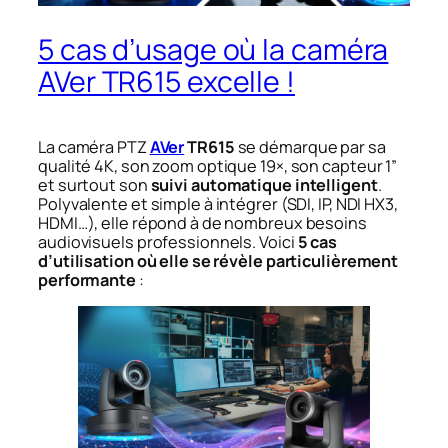
5 cas d’usage où la caméra
AVer TR615 excelle !
La caméra PTZ
AVer
TR615
se démarque par sa
qualité 4K, son zoom optique 19×, son capteur 1”
et surtout son
suivi automatique intelligent
.
Polyvalente et simple à intégrer (SDI, IP, NDI HX3,
HDMI…), elle répond à de nombreux besoins
audiovisuels professionnels. Voici
5 cas
d’utilisation où elle se révèle particulièrement
performante
: