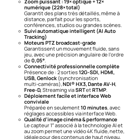
Zoom puissant : 19× optique + 12×
numérique (228× total)
Garantit des plans très détaillés, même à
distance, parfait pour les sports,
conférences, studios ou grandes scènes.
Suivi automatique intelligent (AI Auto
Tracking)
Moteurs PTZ broadcast‑grade
Garantissent un mouvement fluide, sans
jeu, avec une précision angulaire de l’ordre
de
0,05°
.
Connectivité professionnelle complète
Présence de : 2 sorties
12G‑SDI, HDMI,
USB, Genlock
(synchronisation
multi‑caméras),
NDI® HX3, Dante AV‑H
,
Free‑D,
Streaming via
SRT
et
RTMP
.
Déploiement facile et interface Web
conviviale
Préparée en seulement
10 minutes
, avec
réglages accessibles via interface Web.
Qualité d’image cinéma & performance
Le capteur 1″ associé à la technologie AI et
au zoom permet une vidéo 4K fluide, nette,
idéale pour des contenus de haut niveau.