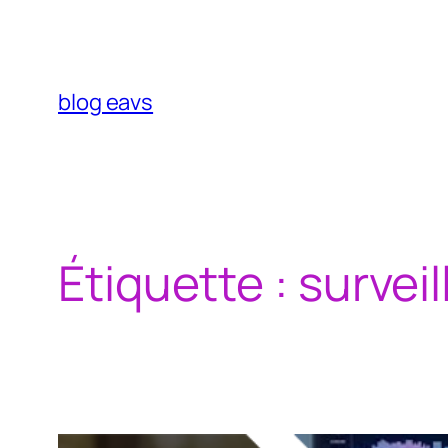
Aller
au
contenu
blog eavs
Étiquette :
survei