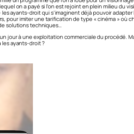
amille un programme que l’on a loué pour un visionnage 
equel on a payé si l’on est rejoint en plein milieu du v
é – les ayants-droit qui s’imaginent déjà pouvoir adapte
 pour imiter une tarification de type « cinéma » où ch
 de solutions techniques…
u un jour à une exploitation commerciale du procédé. 
 les ayants-droit ?