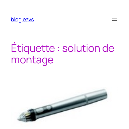
Aller
au
contenu
blog eavs
Étiquette :
solution de
montage