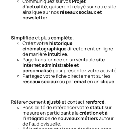
Communiquez sur vos
Projet
d’actualité
,
qui seront relayé sur notre site
ainsi que sur nos
réseaux sociaux et
newsletter
.
Simplifiée
et plus
complète
.
Créez votre
historique
cinématographique
directement en ligne
de manière
intuitive
.
Page transformée en un véritable
site
internet
administrable et
personnalisé
pour présentez votre activité.
Partagez votre fiche directement sur les
réseaux sociaux
ou par
email
en un
clique
.
Référencement
ajusté
et contact
renforcé
.
Possibilité de référencer votre
statut
sur
mesure en participant à la
création et à
l’intégration
de
nouveaux métiers
autour
de l’audiovisuelle.