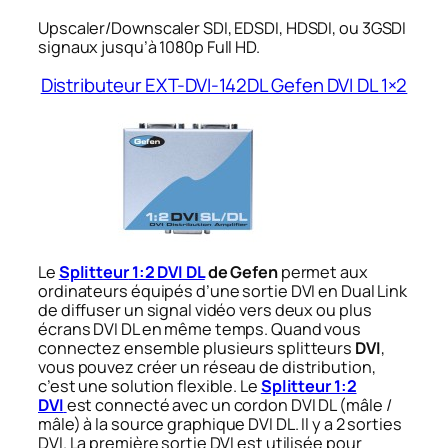
Upscaler/Downscaler SDI, EDSDI, HDSDI, ou 3GSDI
signaux jusqu’à 1080p Full HD.
Distributeur EXT-DVI-142DL Gefen DVI DL 1×2
Le
Splitteur
1:2 DVI DL
de
Gefen
permet aux
ordinateurs équipés d’une sortie DVI en Dual Link
de diffuser un signal vidéo vers deux ou plus
écrans DVI DL en même temps. Quand vous
connectez ensemble plusieurs splitteurs
DVI
,
vous pouvez créer un réseau de distribution,
c’est une solution flexible. Le
Splitteur 1:2
DVI
est connecté avec un cordon DVI DL (
mâle /
mâle)
à la source graphique DVI DL. Il y a 2 sorties
DVI. La première sortie DVI est utilisée pour