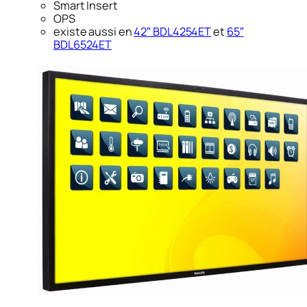
Smart Insert
OPS
existe aussi en
42″ BDL4254ET
et
65″
BDL6524ET