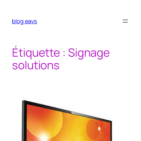
Aller
au
contenu
blog eavs
Étiquette :
Signage
solutions