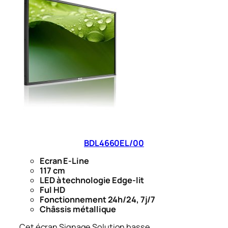
BDL4660EL/00
Ecran E-Line
117 cm
LED à technologie Edge-lit
Ful HD
Fonctionnement 24h/24, 7j/7
Châssis métallique
Cet écran Signage Solution basse