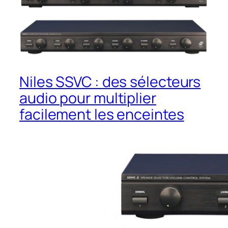
Niles SSVC : des sélecteurs
audio pour multiplier
facilement les enceintes