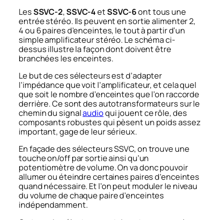
Les
SSVC-2
,
SSVC-4
et
SSVC-6
ont tous une
entrée stéréo. Ils peuvent en sortie alimenter 2,
4 ou 6 paires d’enceintes, le tout à partir d’un
simple amplificateur stéréo. Le schéma ci-
dessus illustre la façon dont doivent être
branchées les enceintes.
Le but de ces sélecteurs est d’adapter
l’impédance que voit l’amplificateur, et cela quel
que soit le nombre d’enceintes que l’on raccorde
derrière. Ce sont des autotransformateurs sur le
chemin du signal
audio
qui jouent ce rôle, des
composants robustes qui pèsent un poids assez
important, gage de leur sérieux.
En façade des sélecteurs SSVC, on trouve une
touche on/off par sortie ainsi qu’un
potentiomètre de volume. On va donc pouvoir
allumer ou éteindre certaines paires d’enceintes
quand nécessaire. Et l’on peut moduler le niveau
du volume de chaque paire d’enceintes
indépendamment.