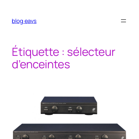
Aller
au
contenu
blog eavs
Étiquette :
sélecteur
d’enceintes