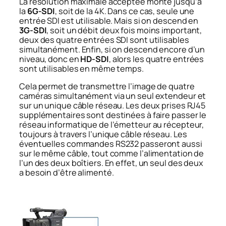
La résolution maximale acceptée monte jusqu’à
la
6G-SDI
, soit de la 4K. Dans ce cas, seule une
entrée SDI est utilisable. Mais si on descend en
3G-SDI
, soit un débit deux fois moins important,
deux des quatre entrées SDI sont utilisables
simultanément. Enfin, si on descend encore d’un
niveau, donc en
HD-SDI
, alors les quatre entrées
sont utilisables en même temps.
Cela permet de transmettre l’image de quatre
caméras simultanément via un seul extendeur et
sur un unique câble réseau. Les deux prises RJ45
supplémentaires sont destinées à faire passer le
réseau informatique de l’émetteur au récepteur,
toujours à travers l’unique câble réseau. Les
éventuelles commandes RS232 passeront aussi
sur le même câble, tout comme l’alimentation de
l’un des deux boîtiers. En effet, un seul des deux
a besoin d’être alimenté.