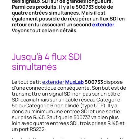
des signaux SDI sur de grandes longueurs.
Parmi ces produits, il y a le 500733 doté de
quatre entrées simultanées. Mais il est
également possible de récupérer un flux SDI en
retour en lui associant un second
extender
.
Voyons tout cela en détails.
Jusqu’à 4 flux SDI
simultanés
Le tout petit
extender
MuxLab
500733
dispose
d’une connectique conséquente. Son but est de
transmettre un signal SDI non pas sur un câble
SDI coaxial mais sur un câble réseau Catégorie
5e ou Catégorie 6 non blindé (type UTP). Il y a
donc au minimum une entrée SDI et une sortie
sur prise RJ45. Sauf que le 500733 va bien plus
loin avec quatre entrées SDI, trois prises RJ45 et
un port RS232.