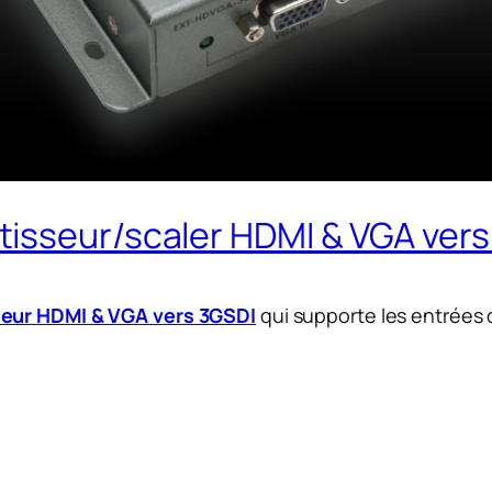
isseur/scaler HDMI & VGA vers
seur HDMI & VGA vers 3GSDI
qui supporte les entrées 