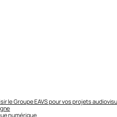
sir le Groupe EAVS pour vos projets audiovisu
igne
gue numérique