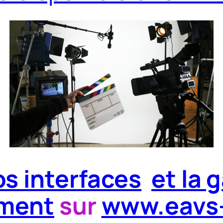
s interfaces
et la
ement
sur
www.eavs-