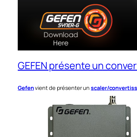
GEFEN présente un convert
Gefen
vient de présenter un
scaler/convertis