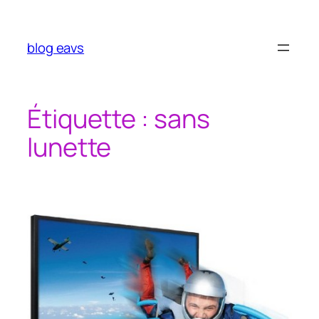
Aller
au
contenu
blog eavs
Étiquette :
sans
lunette