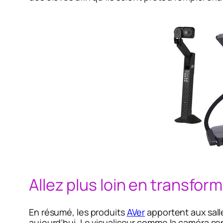
Allez plus loin en transfor
En résumé, les produits
AVer
apportent aux sall
aujourd’hui. Le visualiseur comme la caméra so