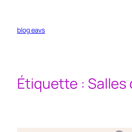
Aller
au
contenu
blog eavs
Étiquette :
Salles