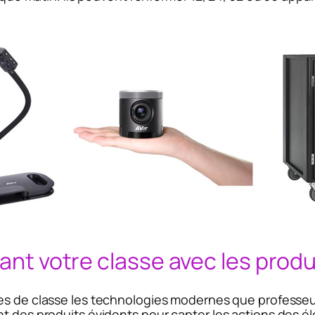
mant votre classe avec les produ
es de classe les technologies modernes que professeur
nt des produits évidents pour capter les actions des é