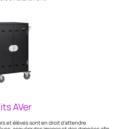
its AVer
s et élèves sont en droit d’attendre
lèves, acquérir des images et des données afin