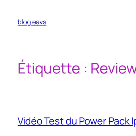
Aller
au
contenu
blog eavs
Étiquette :
Revie
Vidéo Test du Power Pack 