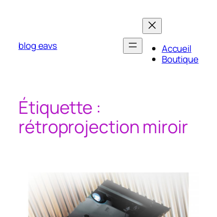
Aller
au
contenu
blog eavs
Accueil
Boutique
Étiquette :
rétroprojection miroir