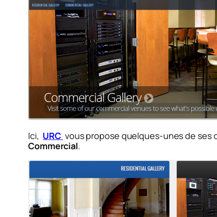
Ici,
URC
vous propose quelques-unes de ses cen
Commercial
.