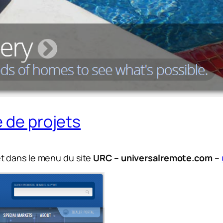
e de projets
t dans le menu du site
URC – universalremote.com
–