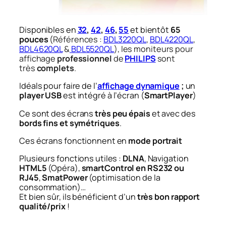
Disponibles en
32
,
42
,
46
,
55
et bientôt
65
pouces
(
Références :
BDL3220QL
,
BDL4220QL
,
BDL4620QL
&
BDL5520QL
), les moniteurs pour
affichage
professionnel
de
PHILIPS
sont
très
complets
.
Idéals pour faire de l’
affichage dynamique
;
un
player USB
est intégré à l’écran (
SmartPlayer
)
Ce sont des écrans
très peu épais
et avec des
bords fins et symétriques
.
Ces écrans fonctionnent en
mode portrait
Plusieurs fonctions utiles :
DLNA
, Navigation
HTML5
(Opéra),
smartControl en RS232 ou
RJ45
,
SmatPower
(optimisation de la
consommation)…
Et bien sûr, ils bénéficient d’un
très bon rapport
qualité/prix
!