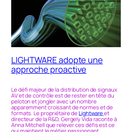
LIGHTWARE adopte une
approche proactive
Le défi majeur de la distribution de signaux
AV et de contrôle est de rester en tête du
peloton et jongler avec un nombre
apparemment croissant de normes et de
formats. Le propriétaire de
Lightware
et
directeur de la R&D, Gergely Vida raconte à
Anna Mitchell que relever ces défis est ce
qui maintient le métier passionnant.