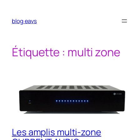
Aller
au
contenu
blog eavs
Étiquette :
multi zone
Les amplis multi-zone