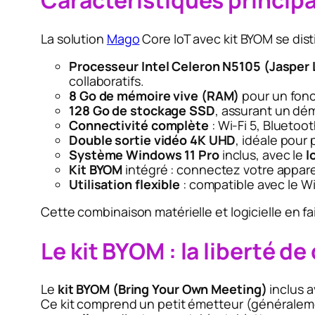
Caractéristiques princip
La solution
Mago
Core IoT avec kit BYOM se dist
Processeur Intel Celeron N5105 (Jasper 
collaboratifs.
8 Go de mémoire vive (RAM)
pour un fonc
128 Go de stockage SSD
, assurant un dém
Connectivité complète
: Wi-Fi 5, Bluetoot
Double sortie vidéo 4K UHD
, idéale pour
Système Windows 11 Pro
inclus, avec le
l
Kit BYOM
intégré : connectez votre appare
Utilisation flexible
: compatible avec le Wi-F
Cette combinaison matérielle et logicielle en f
Le kit BYOM : la liberté d
Le
kit BYOM (Bring Your Own Meeting)
inclus a
Ce kit comprend un petit émetteur (généralem