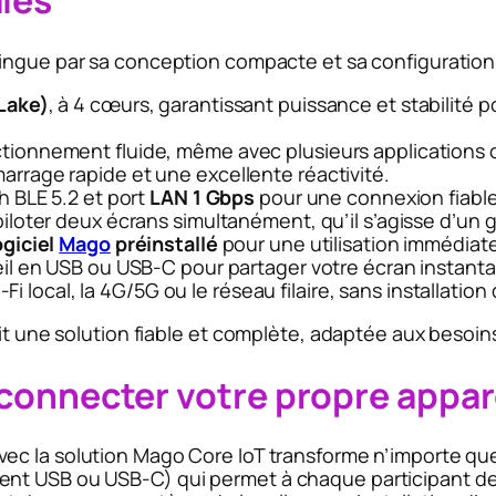
ales
ingue par sa conception compacte et sa configuration p
Lake)
, à 4 cœurs, garantissant puissance et stabilité 
tionnement fluide, même avec plusieurs applications 
arrage rapide et une excellente réactivité.
h BLE 5.2 et port
LAN 1 Gbps
pour une connexion fiabl
 piloter deux écrans simultanément, qu’il s’agisse d’un
ogiciel
Mago
préinstallé
pour une utilisation immédiat
il en USB ou USB-C pour partager votre écran instanta
i local, la 4G/5G ou le réseau filaire, sans installation d
ait une solution fiable et complète, adaptée aux besoi
e connecter votre propre appar
vec la solution Mago Core IoT transforme n’importe que
ent USB ou USB-C) qui permet à chaque participant d