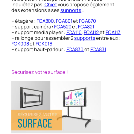
inquiétez pas,
Chief
vous propose également
des extensions à ses
supports
:
– étagère :
FCA800
,
FCA801
et
FCA870
– support caméra :
FCA520
et
FCA821
– support media player :
FCA110
,
FCA112
et
FCA113
– rallonge pour assembler 2
supports
entre eux :
FCK008
et
FCK016
– support haut-parleur :
FCA830
et
FCA831
Sécurisez votre surface !