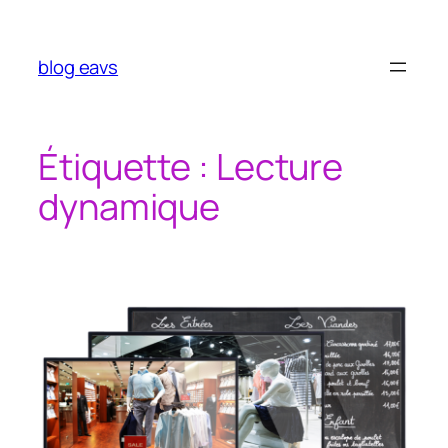
Aller
au
contenu
blog eavs
Étiquette :
Lecture
dynamique