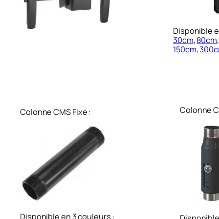
Disponible e
30cm
,
80cm
150cm
,
300
Colonne C
Colonne CMS Fixe :
Disponible en 3 couleurs :
Disponible